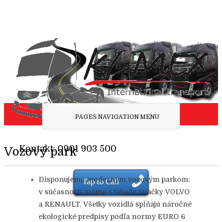
PAGES NAVIGATION MENU
Kontakt: 0901 903 500
Vozový park
Disponujeme moderným vozovým parkom;
v súčasnosti máme 4 ťahače značky VOLVO
a RENAULT. Všetky vozidlá spĺňajú náročné
ekologické predpisy podľa normy EURO 6